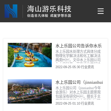
水上乐园公司告诉你水乐
水上乐园水处理方式具体分成
园中的污水处理方法
物理化学解决法和化工解决法
两类，文中水上乐园公司
为大家科普一下有机化学解决
2022-09-25 05:30
行业资讯
办法。
水上乐园公司（jinnianhui
水上乐园公司（jinnianhui今年
今年会游乐）谈水上乐园
会游乐）对水上乐园主题景观
主题景观包装的重要
包装深有研究，擅长于主
题景观包装与水上乐园的
性与策略
2022-09-25 01:10
行业资讯
完美融合，给游客带来舒
适的游玩体验。