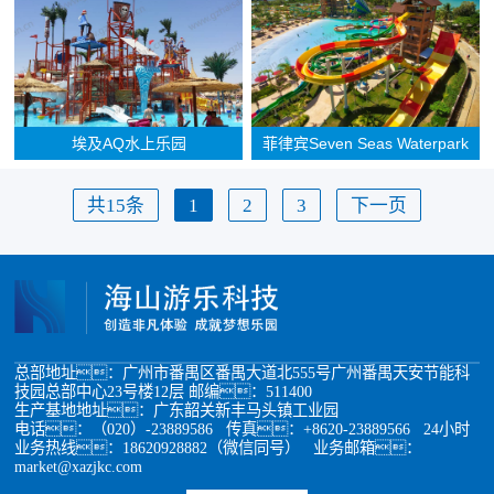
埃及AQ水上乐园
菲律宾Seven Seas Waterpark
共15条
1
2
3
下一页
总部地址：广州市番禺区番禺大道北555号广州番禺天安节能科
技园总部中心23号楼12层 邮编：511400
生产基地地址：广东韶关新丰马头镇工业园
电话：（020）-23889586 传真：+8620-23889566 24小时
业务热线：18620928882（微信同号） 业务邮箱：
market@xazjkc.com