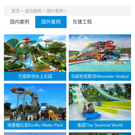
首页
>
成功案例
>
国外案例
>
国内案例
国外案例
在建工程
巴基斯坦水上乐园
乌兹别克斯坦Afsonalar Vodiysi
Aqua Park
埃塞俄比亚Kuriftu Water Park
泰国The Scenical World